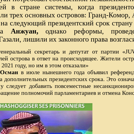
й в стране системы, когда президент
ели трех основных островов: Гранд-Комор,
, на следующий президентский срок страну
ова
Анжуан,
однако реформы, прове
азали, лишили их законного права возгласи
енеральный секретарь и депутат от партии «JU
лей острова в ответ на происходящее. Жители ос
 2021 году, но им в этом отказали»
 Осман
в июле нынешнего года объявил референ
ва дополнительных президентских срока. Это означае
му следует добавить повсеместные несанкциониро
ращение полномочий парламентариев и отмена Конс