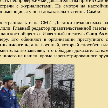
 есть неопровержимые доказательства против Самби
стречи с журналистами. Не смотря на настойчи
ил имеющиеся у него доказательства вины Самби.
ространилась и на СМИ. Десятки независимых р
лили. Главный редактор правительственной газеты 
жданского общества. Известный писатель
Саид Ахм
еру. Его обвиняют в организации преступного с
ишь писатель,
а не военный, который способен пл
авительство заявляет, что обладает доказательств
оме ничего не нашли, кроме зарегистрированного ору