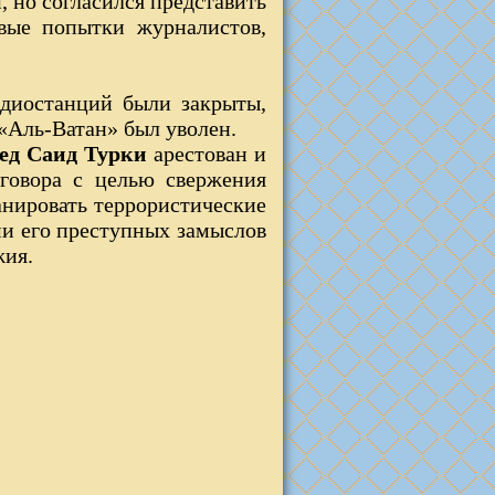
, но согласился представить
вые попытки журналистов,
адиостанций были закрыты,
«Аль-Ватан» был уволен.
ед Саид Турки
арестован и
говора с целью свержения
анировать террористические
ами его преступных замыслов
жия.