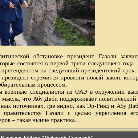
итической обстановке президент Газали заяви
торые состоятся в первой трети следующего года.
 претендентом на следующий президентский срок. 
президент стремится провести новый закон, кото
 избирательным процессом.
ы военные специалисты из ОАЭ в окружении выс
на мысль, что Абу Даби поддерживает политический
ных источниках, где видно, как Эр-Рияд и Абу Д
 правительству Газали с целью укрепления ег
еров – такая нынче практика…
h Ramdane. Edition: "Diplomatic Comments"