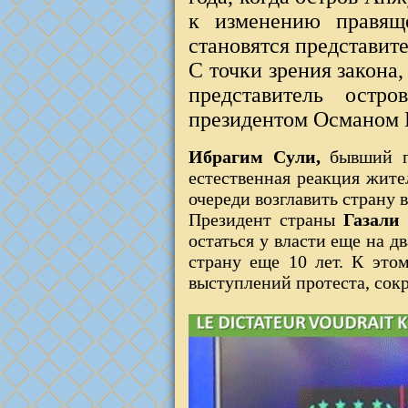
к изменению правяще
становятся представит
С точки зрения закона
представитель остр
президентом Османом Г
Ибрагим Сули,
бывший г
естественная реакция жите
очереди возглавить страну в
Президент страны
Газали
остаться у власти еще на д
страну еще 10 лет. К это
выступлений протеста, сок