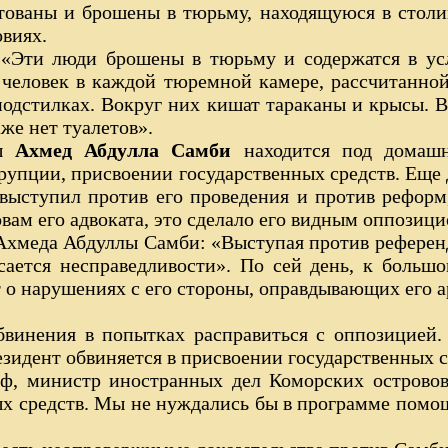
тованы и брошены в тюрьму, находящуюся в столи
овиях.
«Эти люди брошены в тюрьму и содержатся в ус
 человек в каждой тюремной камере, рассчитанной 
одстилках. Вокруг них кишат тараканы и крысы. 
же нет туалетов».
ны
Ахмед Абдулла Самби
находится под домаш
упции, присвоении государственных средств. Еще
выступил против его проведения и против рефо
вам его адвоката, это сделало его видным оппозиц
хмеда Абдуллы Самби: «Выступая против референд
асается несправедливости». По сей день, к больш
т о нарушениях с его стороны, оправдывающих его а
обвинения в попытках расправиться с оппозицией
зидент обвиняется в присвоении государственных с
, министр иностранных дел Коморских островов:
х средств. Мы не нуждались бы в программе помо