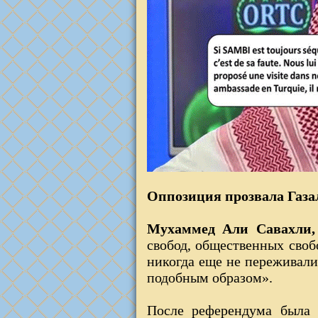
Оппозиция прозвала Газа
Мухаммед Али Савахли
свобод, общественных своб
никогда еще не переживали
подобным образом».
После референдума была 