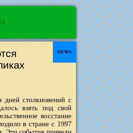
ts
ются
NEWS
ликах
и дней столкновений с
алось взять под свой
ельственное восстание
одило в стране с 1997
и. Эти события привели