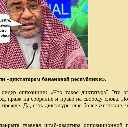
ли «диктатором банановой республики».
,
лидер оппозиции: «Что такое диктатура? Это о
од, права на собрания и право на свободу слова. П
 прежде. Да, есть диктатуры еще более жестокие, ч
закрыта главная штаб-квартира оппозиционной 