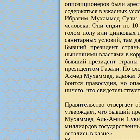
оппозиционеров были арес
содержаться в ужасных усл
Ибрагим Мухаммед Сули: 
человека. Они сидят по 10
голом полу или цинковых п
санитарных условий, там да
Бывший президент стра
нынешними властями в корр
бывший президент страны 
президентом Газали. По сло
Ахмед Мухаммед, адвокат А
боится правосудия, но оп
ничего, что свидетельствуе
Правительство отвергает 
утверждает, что бывший пре
Мухаммед Аль-Амин Сувиф
миллиардов государственны
остались в казне».