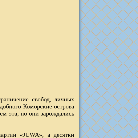
граничение свобод, личных
одобного Коморские острова
ем эта, но они зарождались
партии «JUWA», а десятки