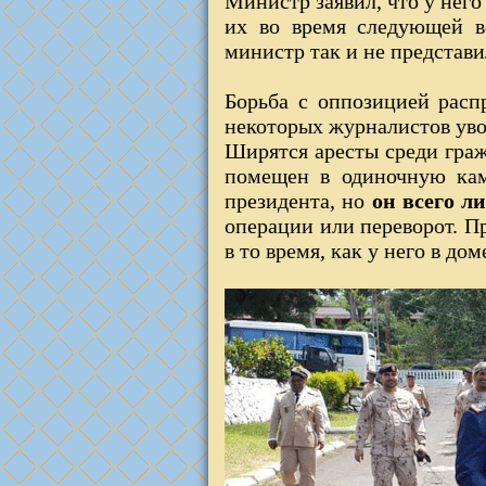
Министр заявил, что у него
их во время следующей в
министр так и не представ
Борьба с оппозицией расп
некоторых журналистов уво
Ширятся аресты среди гра
помещен в одиночную кам
президента, но
он всего л
операции или переворот. Пр
в то время, как у него в д