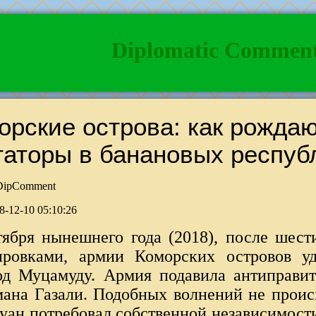
Diplomatic Commen
орские острова: как рожда
таторы в банановых респуб
ipComment
8-12-10 05:10:26
тября нынешнего года (2018), после шест
ровками, армии Коморских островов уд
од Муцамуду. Армия подавила антиправит
мана Газали. Подобных волнений не происх
жуан потребовал собственной независимост