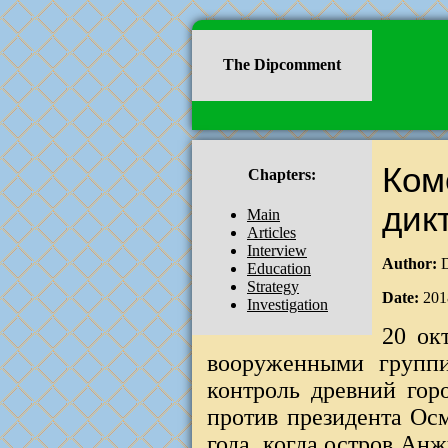
The Dipcomment
Ком
Chapters:
дик
Main
Articles
Interview
Author:
D
Education
Strategy
Date:
201
Investigation
20 ок
вооруженными группи
контроль древний гор
против президента Ос
года, когда остров Ан