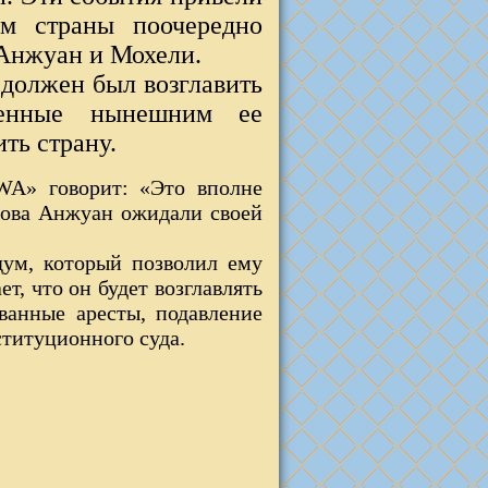
ом страны поочередно
 Анжуан и Мохели.
 должен был возглавить
денные нынешним ее
ть страну.
WA» говорит: «Это вполне
трова Анжуан ожидали своей
дум, который позволил ему
т, что он будет возглавлять
ванные аресты, подавление
титуционного суда.